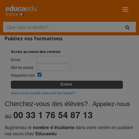
france
Publiez vos formations
Accès au menu des centres
Email
Mot de passe
Rappelez-moi
Entrer
Avez-vous oublié votre mot de passe?
. Appelez-nous 
Cherchez-vous des élèves?
Rappeler mot de passe
00 33 1 76 54 87 13
Nous avons envoyez des instructions à votre compte d’email pour 
au
pouvoir restaurer votre mot de passe
Augmentez le 
nombre d’étudiants
 dans votre centre en publiant 
Email
vos cours chez 
Educaedu
Envoyer