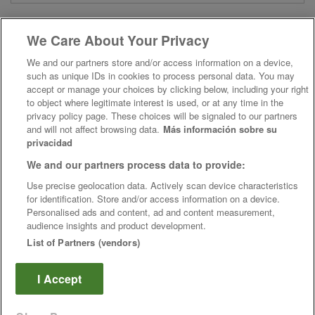
We Care About Your Privacy
Savoir plus sur educaedu:
We and our partners store and/or access information on a device, 
such as unique IDs in cookies to process personal data. You may 
accept or manage your choices by clicking below, including your right 
to object where legitimate interest is used, or at any time in the 
privacy policy page. These choices will be signaled to our partners 
and will not affect browsing data.
Más información sobre su 
privacidad
We and our partners process data to provide:
<
>
Use precise geolocation data. Actively scan device characteristics 
for identification. Store and/or access information on a device. 
Personalised ads and content, ad and content measurement, 
audience insights and product development. 
 List of Partners (vendors) 
|
|
Règles d'utilisation
Confidentialité des données
Contacter Educaedu
Copyright © 2026 - Educaedu Business S.L. - CIF : B-95610580: -
I Accept
www.educaedu.fr
Ce site utilise des cookies.
 En poursuivant votre navigation, vous acceptez son 