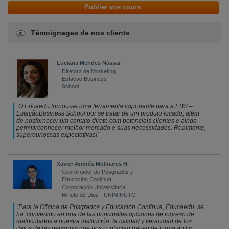
Publier vos cours
Annuler
Témoignages de nos clients
Luciana Mendes Nássar
Diretora de Marketing
Estação Business 
School
“O Eucaedu tornou-se uma ferramenta importante para a EBS – 
EstaçãoBusiness School por se tratar de um produto focado, além 
de nosfornecer um contato direto com potenciais clientes e ainda 
permitirconhecer melhor mercado e suas necessidades. Realmente, 
superounossas expectativas!”
Xavier Andrés Molinares H.
Coordinador de Posgrados y 
Educación Continua
Corporación Universitaria 
Minuto de Dios - UNIMINUTO
“Para la Oficina de Posgrados y Educación Continua, Educaedu se 
ha convertido en una de las principales opciones de ingreso de 
matriculados a nuestra institución; la calidad y veracidad de los 
datos de las personas que nos contactan hacen de forma ágil y 