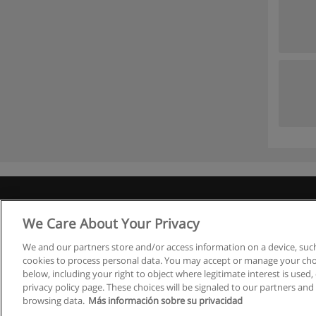
We Care About Your Privacy
We and our partners store and/or access information on a device, such
cookies to process personal data. You may accept or manage your choi
below, including your right to object where legitimate interest is used, 
privacy policy page. These choices will be signaled to our partners and 
browsing data.
Más información sobre su privacidad