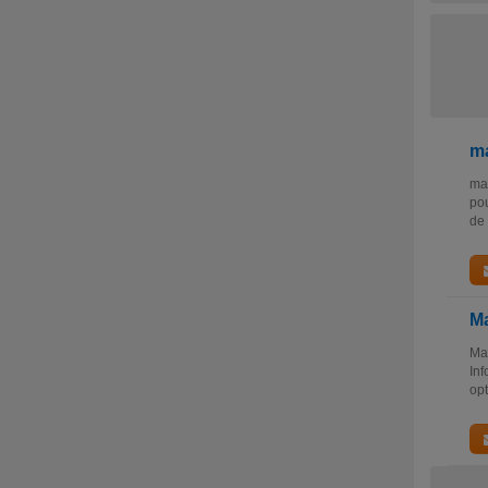
ma
mas
pou
de 
Ma
Mas
Inf
opt