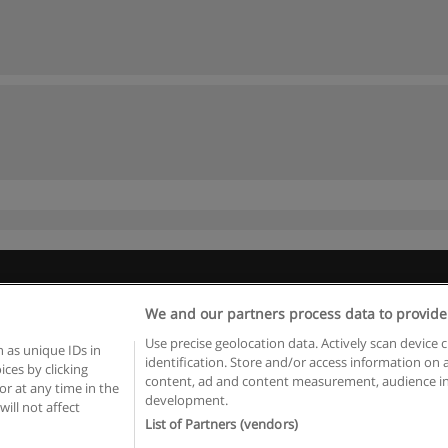
Règles d'utilisation
Confidentialité des données
Contacter Educaed
We and our partners process data to provide
Use precise geolocation data. Actively scan device c
Copyright © Educaedu Business S.L. - CIF : B-95610580: -
www.educaedu.fr
 as unique IDs in
identification. Store and/or access information on 
ces by clicking
content, ad and content measurement, audience in
or at any time in the
development.
will not affect
List of Partners (vendors)