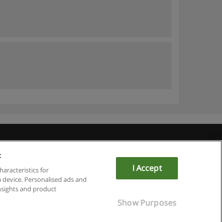
u
:
I Accept
haracteristics for
a device. Personalised ads and
sights and product
Show Purposes