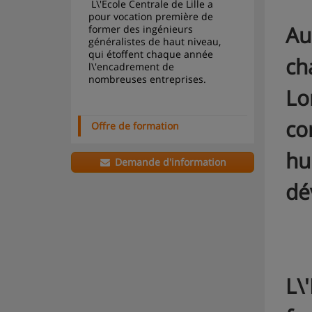
 L\'Ecole Centrale de Lille a 
pour vocation première de 
Au
former des ingénieurs 
généralistes de haut niveau, 
qui étoffent chaque année 
ch
l\'encadrement de 
nombreuses entreprises.
Lon
co
Offre de formation
hu
Demande d'information
dé
L\