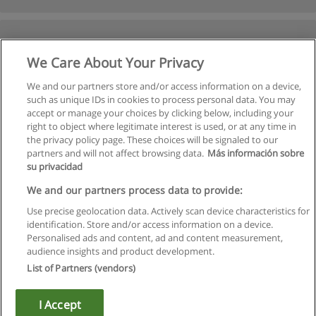
We Care About Your Privacy
We and our partners store and/or access information on a device,
such as unique IDs in cookies to process personal data. You may
accept or manage your choices by clicking below, including your
right to object where legitimate interest is used, or at any time in
the privacy policy page. These choices will be signaled to our
partners and will not affect browsing data.
Más información sobre
su privacidad
Règles d'utilisation
We and our partners process data to provide:
Use precise geolocation data. Actively scan device characteristics for
Confidentialité des données
identification. Store and/or access information on a device.
Personalised ads and content, ad and content measurement,
Contacter Educaedu
audience insights and product development.
List of Partners (vendors)
Copyright © Educaedu Business S.L. - CIF : B-95610580: -
www.educaedu.fr
I Accept