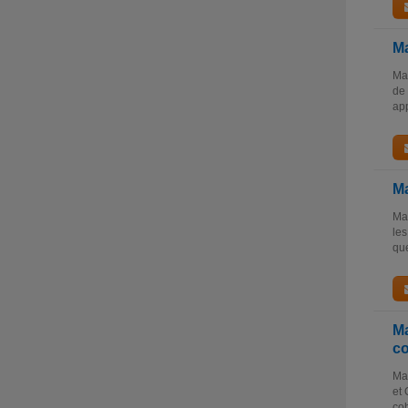
Ma
Mas
de 
app
Ma
Mas
les
que
Ma
co
Mas
et 
coh