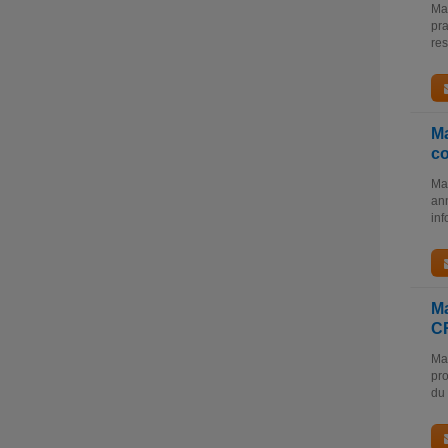
Mas
pra
res
Ma
c
Mas
ann
inf
M
C
Ma
pro
du 