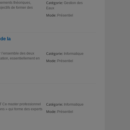
Catégorie:
nements théoriques,
Gestion des
jectifs de former des
Eaux
Mode:
Présentiel
de la
Catégorie:
ur l’ensemble des deux
Informatique
ation, essentiellement en
Mode:
Présentiel
Catégorie:
e master professionnel
Informatique
ons » qui forme des experts
Mode:
Présentiel