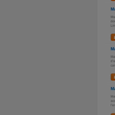
Ma
Mas
don
Lim
Ma
Mas
d’a
car
Ma
Mas
acq
l’e