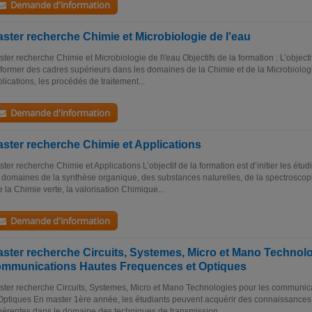
Demande d'information
ster recherche Chimie et Microbiologie de l'eau
ter recherche Chimie et Microbiologie de l\'eau Objectifs de la formation : L’objec
former des cadres supérieurs dans les domaines de la Chimie et de la Microbiolo
lications, les procédés de traitement...
Demande d'information
ster recherche Chimie et Applications
ter recherche Chimie et Applications L’objectif de la formation est d’initier les étu
 domaines de la synthèse organique, des substances naturelles, de la spectroscopie
 la Chimie verte, la valorisation Chimique...
Demande d'information
ster recherche Circuits, Systemes, Micro et Mano Technolo
mmunications Hautes Frequences et Optiques
ter recherche Circuits, Systemes, Micro et Mano Technologies pour les communi
Optiques En master 1ère année, les étudiants peuvent acquérir des connaissances
érentes dans le domaine des techniques de transmission,...