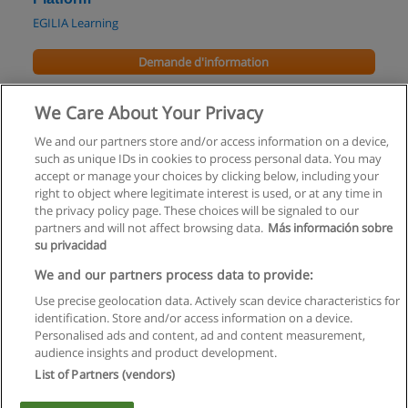
EGILIA Learning
Demande d'information
Mastère : Conception et architecture de Réseaux
We Care About Your Privacy
TELECOM ParisTech
We and our partners store and/or access information on a device,
such as unique IDs in cookies to process personal data. You may
Demande d'information
accept or manage your choices by clicking below, including your
right to object where legitimate interest is used, or at any time in
the privacy policy page. These choices will be signaled to our
partners and will not affect browsing data.
Más información sobre
su privacidad
Règles d'utilisation
We and our partners process data to provide:
Use precise geolocation data. Actively scan device characteristics for
Confidentialité des données
identification. Store and/or access information on a device.
Personalised ads and content, ad and content measurement,
Contacter Educaedu
audience insights and product development.
List of Partners (vendors)
Copyright © Educaedu Business S.L. - CIF : B-95610580: -
www.educaedu.fr