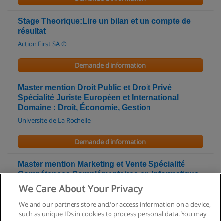
Stage Theorique:Lire un bilan et un compte de
résultat
Action First SA ©
Demande d'information
Master mention Droit Public et Droit Privé
Spécialité Juriste Européen et International
Domaine : Droit, Économie, Gestion
Universite de La Rochelle
Demande d'information
Master mention Marketing et Vente Spécialité
Compétences Complémentaires en Informatique
(M2) Domaine : Droit, Économie, Gestion
We Care About Your Privacy
Universite de La Rochelle
We and our partners store and/or access information on a device,
such as unique IDs in cookies to process personal data. You may
Demande d'information