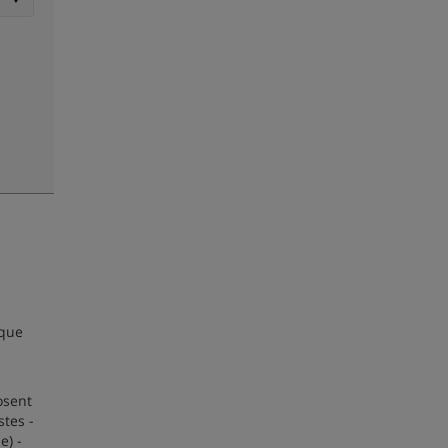
ique
osent
tes -
e) -