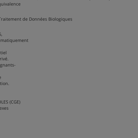
quivalence
 Traitement de Données Biologiques
6,
formatiquement
tiel
rivé.
ignants-
e
tion.
LES (CGE)
lexes