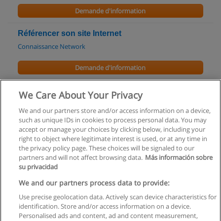
Demande d'information
Référencer son site Internet
Connaissance Network
Demande d'information
Architectural Desktop - Base
We Care About Your Privacy
CFI Formation
We and our partners store and/or access information on a device,
such as unique IDs in cookies to process personal data. You may
Demande d'information
accept or manage your choices by clicking below, including your
right to object where legitimate interest is used, or at any time in
the privacy policy page. These choices will be signaled to our
partners and will not affect browsing data.
Más información sobre
su privacidad
Règles d'utilisation
We and our partners process data to provide:
Use precise geolocation data. Actively scan device characteristics for
Confidentialité des données
identification. Store and/or access information on a device.
Personalised ads and content, ad and content measurement,
Contacter Educaedu