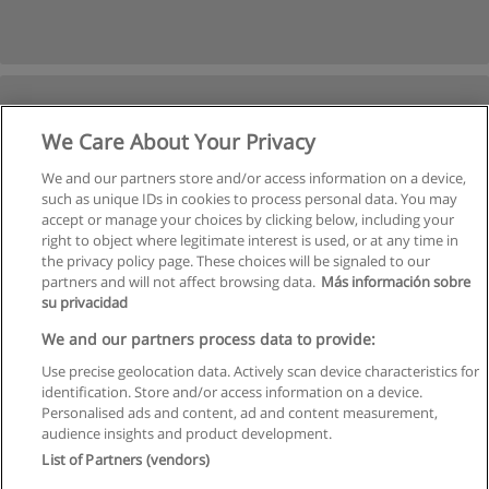
We Care About Your Privacy
We and our partners store and/or access information on a device,
such as unique IDs in cookies to process personal data. You may
accept or manage your choices by clicking below, including your
right to object where legitimate interest is used, or at any time in
the privacy policy page. These choices will be signaled to our
partners and will not affect browsing data.
Más información sobre
su privacidad
Règles d'utilisation
We and our partners process data to provide:
Use precise geolocation data. Actively scan device characteristics for
Confidentialité des données
identification. Store and/or access information on a device.
Personalised ads and content, ad and content measurement,
Contacter Educaedu
audience insights and product development.
List of Partners (vendors)
Copyright © Educaedu Business S.L. - CIF : B-95610580: -
www.educaedu.fr