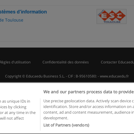
stèmes d'information
de Toulouse
Règles d'utilisation
Confidentialité des données
Contacter Educaed
Copyright © Educaedu Business S.L. - CIF : B-95610580: -
www.educaedu.fr
We and our partners process data to provide
Use precise geolocation data. Actively scan device c
 as unique IDs in
identification. Store and/or access information on 
ces by clicking
content, ad and content measurement, audience in
or at any time in the
development.
will not affect
List of Partners (vendors)