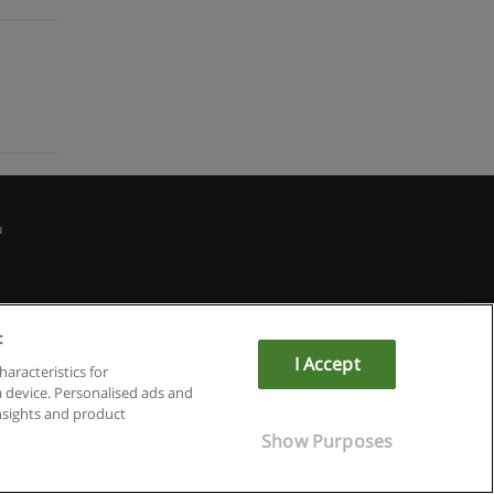
u
:
I Accept
haracteristics for
a device. Personalised ads and
sights and product
Show Purposes