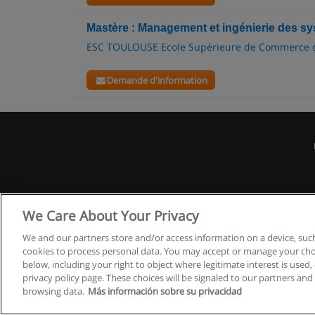
Mastère : Management et ingénierie des sy
ESC TOULOUSE Ecole Supérieure de Commerce 
Demande d'information
We Care About Your Privacy
We and our partners store and/or access information on a device, such
cookies to process personal data. You may accept or manage your choi
below, including your right to object where legitimate interest is used, 
privacy policy page. These choices will be signaled to our partners and 
browsing data.
Más información sobre su privacidad