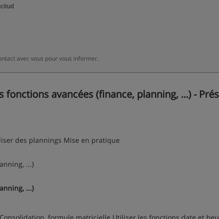
icitud
ontact avec vous pour vous informer.
fonctions avancées (finance, planning, ...) - Prés
éaliser des plannings Mise en pratique
nning, ...)
nning, ...)
onsolidation, formule matricielle Utiliser les fonctions date et he