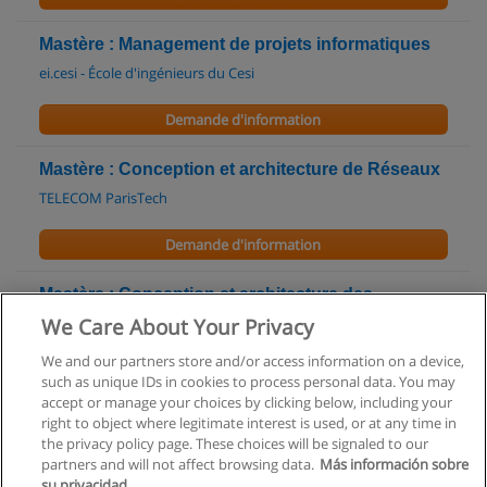
Mastère : Management de projets informatiques
ei.cesi - École d'ingénieurs du Cesi
Demande d'information
Mastère : Conception et architecture de Réseaux
TELECOM ParisTech
Demande d'information
Mastère : Conception et architecture des
systèmes informatiques
We Care About Your Privacy
TELECOM ParisTech
We and our partners store and/or access information on a device,
such as unique IDs in cookies to process personal data. You may
Demande d'information
accept or manage your choices by clicking below, including your
right to object where legitimate interest is used, or at any time in
the privacy policy page. These choices will be signaled to our
partners and will not affect browsing data.
Más información sobre
su privacidad