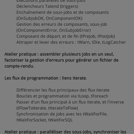
Exécutions parallèles de sous-jobs
Déclencheurs Talend (triggers)
Enchaînement de sous-jobs et de composants
(OnSubjobOK, OnComponentOK)
Gestion des erreurs de composants, sous-job
(OnComponentError, OnSubjobError)
Composant de départ, et de fin (tPreJob, tPostJob)
Attraper et lever des erreurs : tWarn, tDie, tLogCatcher
Atelier pratique : assembler plusieurs jobs en un seul,
factoriser la gestion d'erreurs pour générer un fichier de
compte-rendu
.
Les flux de programmation : liens iterate
.
Différencier les flux principaux des flux iterate
Boucles et programmation via tLoop, tForeach
Passer d'un flux principal à un flux iterate, et l'inverse
(tFlowToIterate, tIterateToFlow)
Synchronisation de jobs avec les tWaitForFile,
tWaitForSocket, tWaitForSQL
Atelier pratique : paralléliser des sous-jobs, synchroniser les