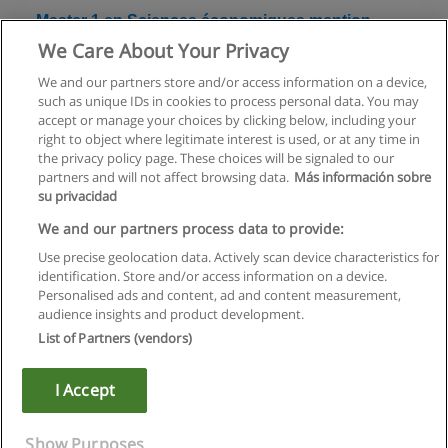
Master 1 en Sciences économiques mention
Economie managériale et industrielle
We Care About Your Privacy
Université Panthéon-Assas Paris 2
We and our partners store and/or access information on a device,
such as unique IDs in cookies to process personal data. You may
Demande d'information
accept or manage your choices by clicking below, including your
right to object where legitimate interest is used, or at any time in
the privacy policy page. These choices will be signaled to our
partners and will not affect browsing data.
Más información sobre
su privacidad
Règles d'utilisation
We and our partners process data to provide:
Use precise geolocation data. Actively scan device characteristics for
Confidentialité des données
identification. Store and/or access information on a device.
Personalised ads and content, ad and content measurement,
Contacter Educaedu
audience insights and product development.
List of Partners (vendors)
Copyright © Educaedu Business S.L. - CIF : B-95610580: -
www.educaedu.fr
I Accept
Show Purposes