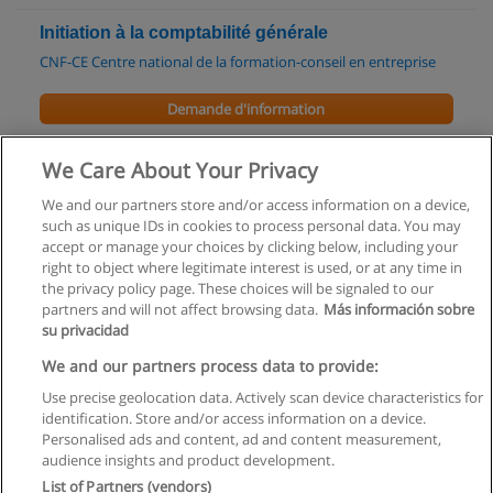
Initiation à la comptabilité générale
CNF-CE Centre national de la formation-conseil en entreprise
Demande d'information
Les travaux de fin d’exercice
We Care About Your Privacy
CNF-CE Centre national de la formation-conseil en entreprise
We and our partners store and/or access information on a device,
such as unique IDs in cookies to process personal data. You may
Demande d'information
accept or manage your choices by clicking below, including your
right to object where legitimate interest is used, or at any time in
the privacy policy page. These choices will be signaled to our
partners and will not affect browsing data.
Más información sobre
su privacidad
Règles d'utilisation
We and our partners process data to provide:
Use precise geolocation data. Actively scan device characteristics for
Confidentialité des données
identification. Store and/or access information on a device.
Personalised ads and content, ad and content measurement,
Contacter Educaedu
audience insights and product development.
List of Partners (vendors)