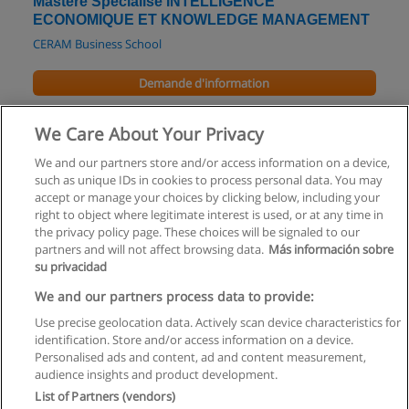
Mastère Spécialisé INTELLIGENCE
ECONOMIQUE ET KNOWLEDGE MANAGEMENT
CERAM Business School
Demande d'information
Theseus-EDHEC MBA
We Care About Your Privacy
EDHEC Nice
We and our partners store and/or access information on a device,
such as unique IDs in cookies to process personal data. You may
Demande d'information
accept or manage your choices by clicking below, including your
right to object where legitimate interest is used, or at any time in
the privacy policy page. These choices will be signaled to our
partners and will not affect browsing data.
Más información sobre
su privacidad
Règles d'utilisation
We and our partners process data to provide:
Use precise geolocation data. Actively scan device characteristics for
Confidentialité des données
identification. Store and/or access information on a device.
Personalised ads and content, ad and content measurement,
Contacter Educaedu
audience insights and product development.
List of Partners (vendors)
Copyright © Educaedu Business S.L. - CIF : B-95610580: -