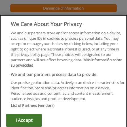
Demande d'information
Français remise à niveau
We Care About Your Privacy
GALIAD Formation
We and our partners store and/or access information on a device,
such as unique IDs in cookies to process personal data. You may
Demande d'information
accept or manage your choices by clicking below, including your
right to object where legitimate interest is used, or at any time in
the privacy policy page. These choices will be signaled to our
partners and will not affect browsing data.
Más información sobre
su privacidad
Règles d'utilisation
We and our partners process data to provide:
Use precise geolocation data. Actively scan device characteristics for
Confidentialité des données
identification. Store and/or access information on a device.
Personalised ads and content, ad and content measurement,
Contacter Educaedu
audience insights and product development.
List of Partners (vendors)
Copyright © Educaedu Business S.L. - CIF : B-95610580: -
www.educaedu.fr
I Accept