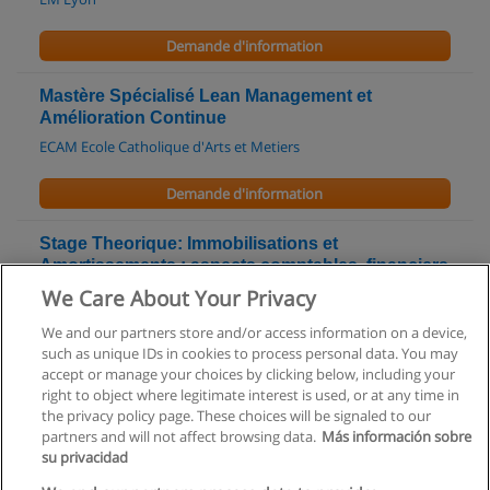
Demande d'information
Mastère Spécialisé Lean Management et
Amélioration Continue
ECAM Ecole Catholique d'Arts et Metiers
Demande d'information
Stage Theorique: Immobilisations et
Amortissements : aspects comptables, financiers
et fiscaux
We Care About Your Privacy
Action First SA ©
We and our partners store and/or access information on a device,
such as unique IDs in cookies to process personal data. You may
Demande d'information
accept or manage your choices by clicking below, including your
right to object where legitimate interest is used, or at any time in
the privacy policy page. These choices will be signaled to our
partners and will not affect browsing data.
Más información sobre
su privacidad
Règles d'utilisation