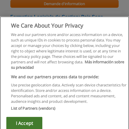
Demande d'information
Formation Logiciels de Gestion: Paie Sage -
Cursus Suivi des Heures
We Care About Your Privacy
Action First SA ©
We and our partners store and/or access information on a device,
such as unique IDs in cookies to process personal data. You may
Demande d'information
accept or manage your choices by clicking below, including your
right to object where legitimate interest is used, or at any time in
the privacy policy page. These choices will be signaled to our
partners and will not affect browsing data.
Más información sobre
su privacidad
Règles d'utilisation
We and our partners process data to provide:
Use precise geolocation data. Actively scan device characteristics for
Confidentialité des données
identification. Store and/or access information on a device.
Personalised ads and content, ad and content measurement,
Contacter Educaedu
audience insights and product development.
List of Partners (vendors)
Copyright © Educaedu Business S.L. - CIF : B-95610580: -
www.educaedu.fr
I Accept