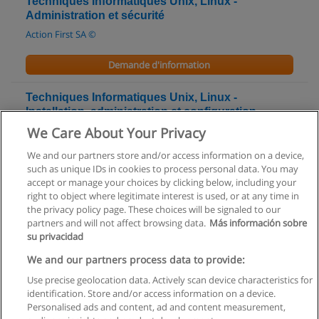
Techniques Informatiques Unix, Linux -
Administration et sécurité
Action First SA ©
Demande d'information
Techniques Informatiques Unix, Linux -
Installation, administration et configuration
réseau
We Care About Your Privacy
Action First SA ©
We and our partners store and/or access information on a device,
such as unique IDs in cookies to process personal data. You may
Demande d'information
accept or manage your choices by clicking below, including your
right to object where legitimate interest is used, or at any time in
the privacy policy page. These choices will be signaled to our
partners and will not affect browsing data.
Más información sobre
su privacidad
Règles d'utilisation
We and our partners process data to provide:
Use precise geolocation data. Actively scan device characteristics for
Confidentialité des données
identification. Store and/or access information on a device.
Personalised ads and content, ad and content measurement,
Contacter Educaedu