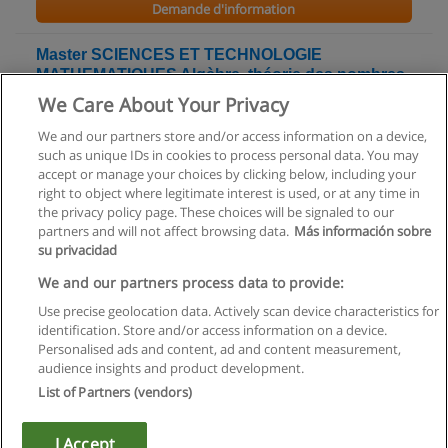
Demande d'information
Master SCIENCES ET TECHNOLOGIE
MATHEMATIQUES Algèbre, théorie des nombres
et applications
We Care About Your Privacy
Université de Picardie Jules Verne
We and our partners store and/or access information on a device,
such as unique IDs in cookies to process personal data. You may
Demande d'information
accept or manage your choices by clicking below, including your
right to object where legitimate interest is used, or at any time in
the privacy policy page. These choices will be signaled to our
partners and will not affect browsing data.
Más información sobre
su privacidad
Règles d'utilisation
We and our partners process data to provide:
Use precise geolocation data. Actively scan device characteristics for
Confidentialité des données
identification. Store and/or access information on a device.
Personalised ads and content, ad and content measurement,
Contacter Educaedu
audience insights and product development.
List of Partners (vendors)
Copyright © Educaedu Business S.L. - CIF : B-95610580: -
www.educaedu.fr
I Accept