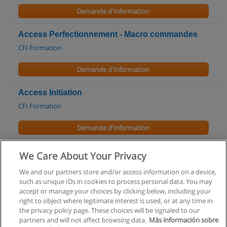
Demande d'information
Access Perfectionnement - Macro commandes
CFI Formation
Demande d'information
Access Initiation
CFI Formation
Demande d'information
EXCEL 2007 Fonctions avancées
We Care About Your Privacy
CFI Formation
We and our partners store and/or access information on a device,
such as unique IDs in cookies to process personal data. You may
Demande d'information
accept or manage your choices by clicking below, including your
right to object where legitimate interest is used, or at any time in
the privacy policy page. These choices will be signaled to our
partners and will not affect browsing data.
Más información sobre