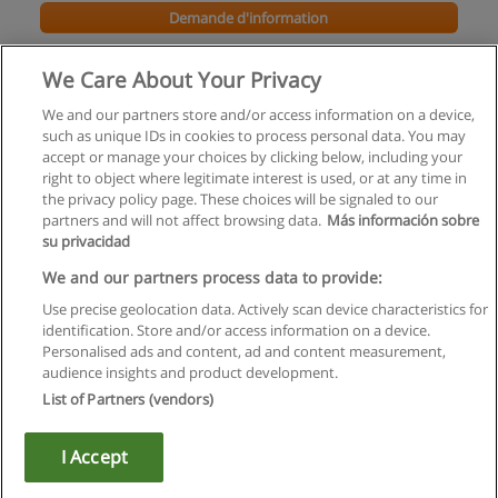
Demande d'information
EXCEL 2007 Fonctions avancées
We Care About Your Privacy
CFI Formation
We and our partners store and/or access information on a device,
such as unique IDs in cookies to process personal data. You may
Demande d'information
accept or manage your choices by clicking below, including your
right to object where legitimate interest is used, or at any time in
the privacy policy page. These choices will be signaled to our
partners and will not affect browsing data.
Más información sobre
su privacidad
Règles d'utilisation
We and our partners process data to provide:
Use precise geolocation data. Actively scan device characteristics for
Confidentialité des données
identification. Store and/or access information on a device.
Personalised ads and content, ad and content measurement,
Contacter Educaedu
audience insights and product development.
List of Partners (vendors)
Copyright © Educaedu Business S.L. - CIF : B-95610580: -
www.educaedu.fr
I Accept