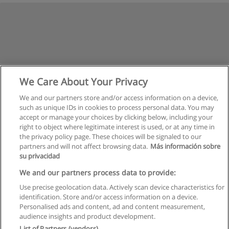
We Care About Your Privacy
We and our partners store and/or access information on a device,
such as unique IDs in cookies to process personal data. You may
accept or manage your choices by clicking below, including your
right to object where legitimate interest is used, or at any time in
the privacy policy page. These choices will be signaled to our
partners and will not affect browsing data.
Más información sobre
su privacidad
Règles d'utilisation
We and our partners process data to provide:
Use precise geolocation data. Actively scan device characteristics for
Confidentialité des données
identification. Store and/or access information on a device.
Personalised ads and content, ad and content measurement,
Contacter Educaedu
audience insights and product development.
List of Partners (vendors)