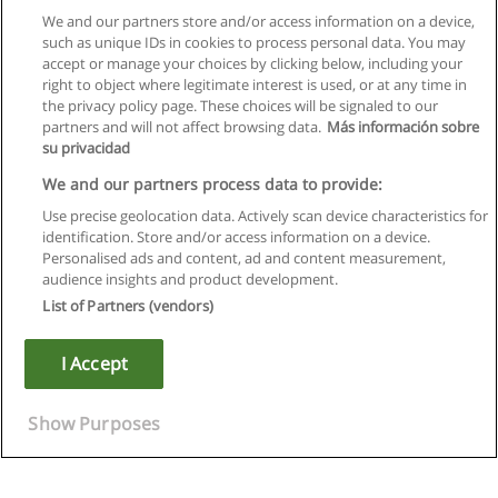
We and our partners store and/or access information on a device,
such as unique IDs in cookies to process personal data. You may
accept or manage your choices by clicking below, including your
right to object where legitimate interest is used, or at any time in
the privacy policy page. These choices will be signaled to our
partners and will not affect browsing data.
Más información sobre
su privacidad
We and our partners process data to provide:
Use precise geolocation data. Actively scan device characteristics for
identification. Store and/or access information on a device.
Règles d'utilisation
Personalised ads and content, ad and content measurement,
audience insights and product development.
Confidentialité des données
List of Partners (vendors)
Contacter Educaedu
I Accept
Copyright © Educaedu Business S.L. - CIF : B-95610580: -
www.educaedu.fr
Show Purposes