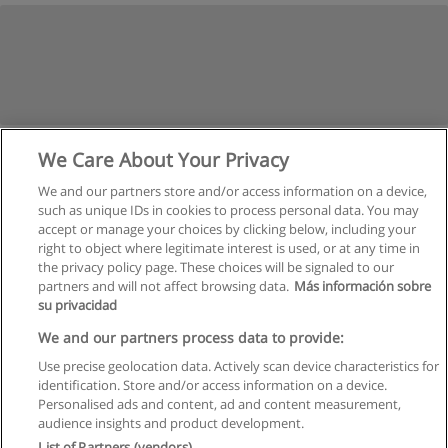
We Care About Your Privacy
We and our partners store and/or access information on a device,
such as unique IDs in cookies to process personal data. You may
accept or manage your choices by clicking below, including your
right to object where legitimate interest is used, or at any time in
the privacy policy page. These choices will be signaled to our
partners and will not affect browsing data.
Más información sobre
su privacidad
Règles d'utilisation
We and our partners process data to provide:
Use precise geolocation data. Actively scan device characteristics for
Confidentialité des données
identification. Store and/or access information on a device.
Personalised ads and content, ad and content measurement,
Contacter Educaedu
audience insights and product development.
List of Partners (vendors)