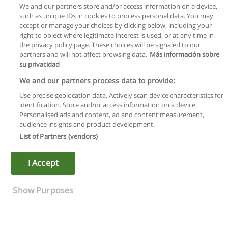
We and our partners store and/or access information on a device,
such as unique IDs in cookies to process personal data. You may
accept or manage your choices by clicking below, including your
right to object where legitimate interest is used, or at any time in
the privacy policy page. These choices will be signaled to our
partners and will not affect browsing data.
Más información sobre
su privacidad
We and our partners process data to provide:
Use precise geolocation data. Actively scan device characteristics for
identification. Store and/or access information on a device.
Règles d'utilisation
Personalised ads and content, ad and content measurement,
audience insights and product development.
Confidentialité des données
List of Partners (vendors)
Contacter Educaedu
I Accept
Copyright © Educaedu Business S.L. - CIF : B-95610580: -
www.educaedu.fr
Show Purposes