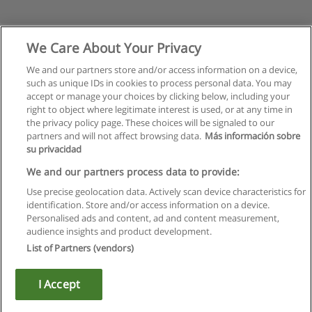
We Care About Your Privacy
We and our partners store and/or access information on a device,
such as unique IDs in cookies to process personal data. You may
accept or manage your choices by clicking below, including your
right to object where legitimate interest is used, or at any time in
the privacy policy page. These choices will be signaled to our
partners and will not affect browsing data.
Más información sobre
su privacidad
Règles d'utilisation
We and our partners process data to provide:
Use precise geolocation data. Actively scan device characteristics for
Confidentialité des données
identification. Store and/or access information on a device.
Personalised ads and content, ad and content measurement,
Contacter Educaedu
audience insights and product development.
List of Partners (vendors)
Copyright © Educaedu Business S.L. - CIF : B-95610580: -
www.educaedu.fr
I Accept