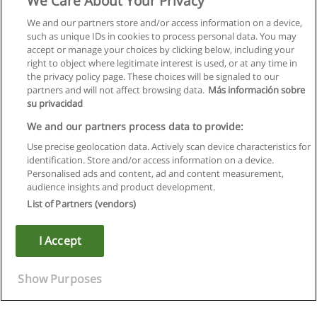
We Care About Your Privacy
We and our partners store and/or access information on a device,
such as unique IDs in cookies to process personal data. You may
accept or manage your choices by clicking below, including your
right to object where legitimate interest is used, or at any time in
the privacy policy page. These choices will be signaled to our
partners and will not affect browsing data.
Más información sobre
su privacidad
We and our partners process data to provide:
Use precise geolocation data. Actively scan device characteristics for
identification. Store and/or access information on a device.
Règles d'utilisation
Personalised ads and content, ad and content measurement,
audience insights and product development.
Confidentialité des données
List of Partners (vendors)
Contacter Educaedu
I Accept
Copyright © Educaedu Business S.L. - CIF : B-95610580: -
www.educaedu.fr
Show Purposes