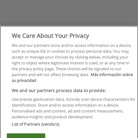
We Care About Your Privacy
We and our partners store and/or access information on a device,
such as unique IDs in cookies to process personal data. You may
accept or manage your choices by clicking below, including your
right to object where legitimate interest is used, or at any time in
the privacy policy page. These choices will be signaled to our
partners and will not affect browsing data.
Más información sobre
su privacidad
Règles d'utilisation
We and our partners process data to provide:
Use precise geolocation data. Actively scan device characteristics for
Confidentialité des données
identification. Store and/or access information on a device.
Personalised ads and content, ad and content measurement,
Contacter Educaedu
audience insights and product development.
List of Partners (vendors)
Copyright © Educaedu Business S.L. - CIF : B-95610580: -
www.educaedu.fr