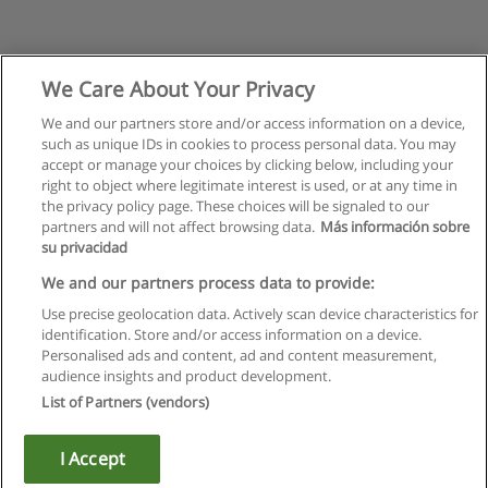
We Care About Your Privacy
We and our partners store and/or access information on a device,
such as unique IDs in cookies to process personal data. You may
accept or manage your choices by clicking below, including your
right to object where legitimate interest is used, or at any time in
the privacy policy page. These choices will be signaled to our
partners and will not affect browsing data.
Más información sobre
su privacidad
We and our partners process data to provide:
Use precise geolocation data. Actively scan device characteristics for
identification. Store and/or access information on a device.
Règles d'utilisation
Personalised ads and content, ad and content measurement,
audience insights and product development.
Confidentialité des données
List of Partners (vendors)
Contacter Educaedu
I Accept
Copyright © Educaedu Business S.L. - CIF : B-95610580: -
www.educaedu.fr