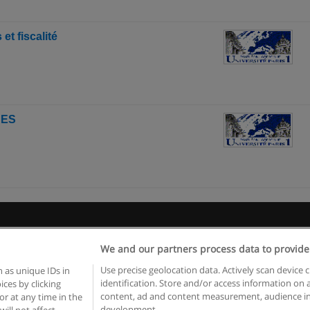
et fiscalité
RES
Règles d'utilisation
Confidentialité des données
Contacter Educaed
We and our partners process data to provide
Copyright © Educaedu Business S.L. - CIF : B-95610580: -
www.educaedu.fr
Use precise geolocation data. Actively scan device c
 as unique IDs in
identification. Store and/or access information on 
ces by clicking
content, ad and content measurement, audience in
or at any time in the
development.