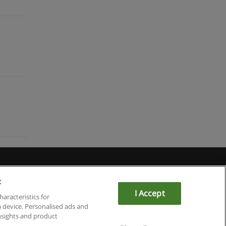
u
:
I Accept
haracteristics for
a device. Personalised ads and
sights and product