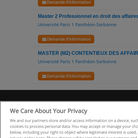
Demande d'information
Master 2 Professionnel en droit des affaires 
Université Paris 1 Panthéon-Sorbonne
Demande d'information
MASTER (M2) CONTENTIEUX DES AFFAI
Université Paris 1 Panthéon-Sorbonne
Demande d'information
We Care About Your Privacy
We and our partners store and/or access information on a device, such
cookies to process personal data. You may accept or manage your choi
below, including your right to object where legitimate interest is used, 