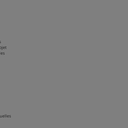
s
ojet
des
uelles