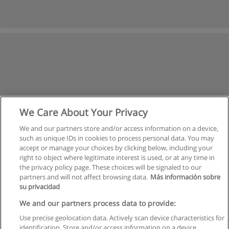
We Care About Your Privacy
We and our partners store and/or access information on a device,
such as unique IDs in cookies to process personal data. You may
accept or manage your choices by clicking below, including your
right to object where legitimate interest is used, or at any time in
the privacy policy page. These choices will be signaled to our
partners and will not affect browsing data.
Más información sobre
su privacidad
Règles d'utilisation
We and our partners process data to provide:
Use precise geolocation data. Actively scan device characteristics for
Confidentialité des données
identification. Store and/or access information on a device.