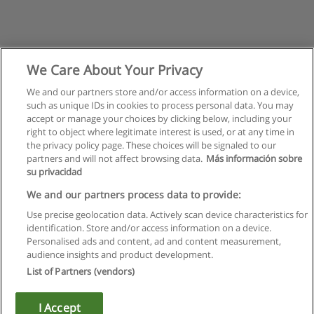
We Care About Your Privacy
We and our partners store and/or access information on a device,
such as unique IDs in cookies to process personal data. You may
accept or manage your choices by clicking below, including your
right to object where legitimate interest is used, or at any time in
the privacy policy page. These choices will be signaled to our
partners and will not affect browsing data.
Más información sobre
su privacidad
Règles d'utilisation
We and our partners process data to provide:
Use precise geolocation data. Actively scan device characteristics for
Confidentialité des données
identification. Store and/or access information on a device.
Personalised ads and content, ad and content measurement,
Contacter Educaedu
audience insights and product development.
List of Partners (vendors)
Copyright © Educaedu Business S.L. - CIF : B-95610580: -
www.educaedu.fr
I Accept