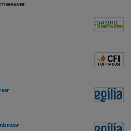
eamweaver
neer
nistrator