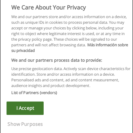
Stage Theorique: S'initier à la comptabilité
We Care About Your Privacy
Action First SA ©
We and our partners store and/or access information on a device,
such as unique IDs in cookies to process personal data. You may
Demande d'information
accept or manage your choices by clicking below, including your
right to object where legitimate interest is used, or at any time in
the privacy policy page. These choices will be signaled to our
partners and will not affect browsing data.
Más información sobre
su privacidad
Règles d'utilisation
We and our partners process data to provide:
Use precise geolocation data. Actively scan device characteristics for
Confidentialité des données
identification. Store and/or access information on a device.
Personalised ads and content, ad and content measurement,
Contacter Educaedu
audience insights and product development.
List of Partners (vendors)
Copyright © Educaedu Business S.L. - CIF : B-95610580: -
www.educaedu.fr
I Accept
Show Purposes