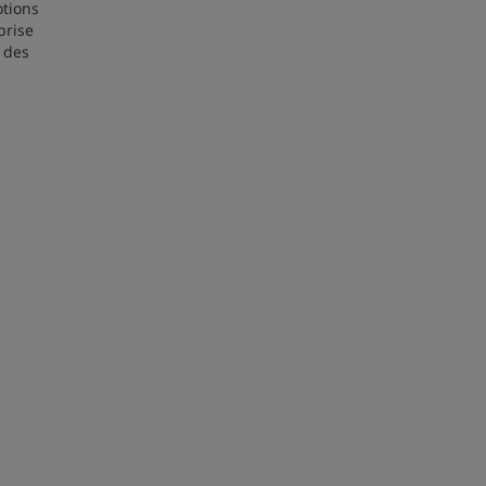
otions
prise
r des