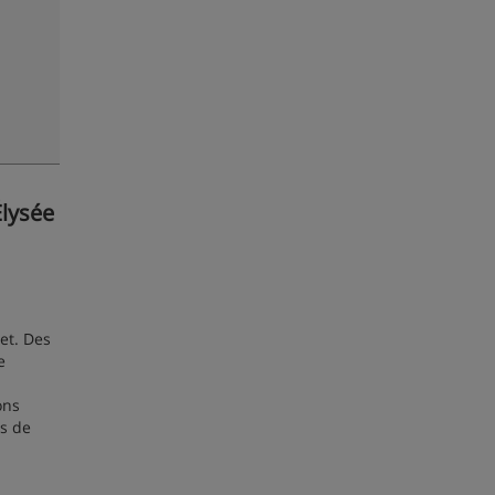
Élysée
et. Des
e
ons
es de