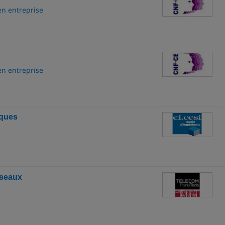
en entreprise
en entreprise
iques
éseaux