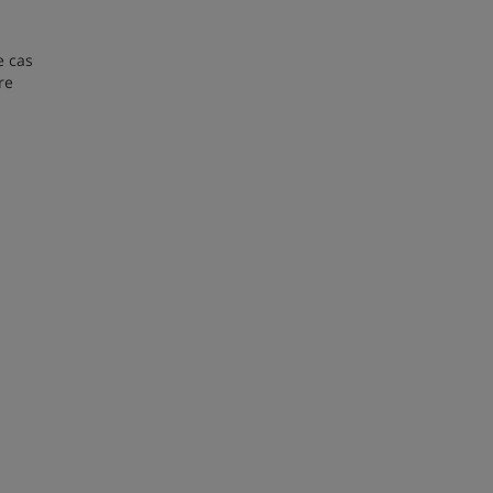
e cas
re