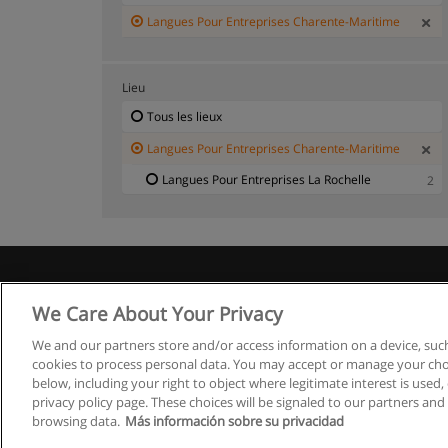
Langues Pour Entreprises Charente-Maritime
Lieu
Tous les lieux
Langues Pour Entreprises Charente-Maritime
Langues Pour Entreprises La Rochelle
2
We Care About Your Privacy
We and our partners store and/or access information on a device, such
cookies to process personal data. You may accept or manage your choi
below, including your right to object where legitimate interest is used, 
privacy policy page. These choices will be signaled to our partners and 
browsing data.
Más información sobre su privacidad