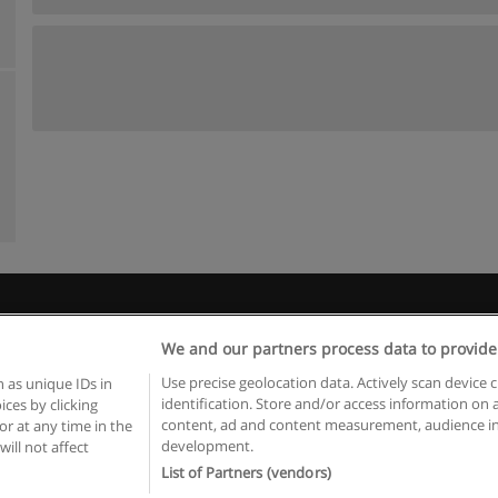
Règles d'utilisation
Confidentialité des données
Contacter Educaed
We and our partners process data to provide
Copyright © Educaedu Business S.L. - CIF : B-95610580: -
www.educaedu.fr
Use precise geolocation data. Actively scan device c
 as unique IDs in
identification. Store and/or access information on 
ces by clicking
content, ad and content measurement, audience in
or at any time in the
development.
will not affect
List of Partners (vendors)