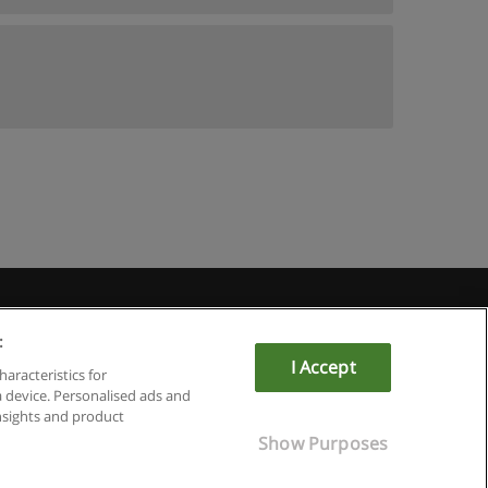
u
:
I Accept
haracteristics for
a device. Personalised ads and
sights and product
Show Purposes