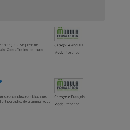
Catégorie:
e en anglais. Acquérir de
Anglais
ais. Connaître les structures
Mode:
Présentiel
e
Catégorie:
ser ses complexes et blocages
Français
 d’orthographe, de grammaire, de
Mode:
Présentiel