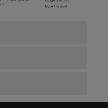
Catégorie:
son niveau linguistique
Anglais
ande
Mode:
Présentiel