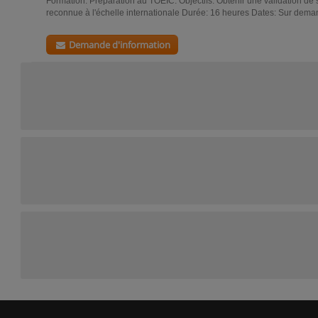
Formation: Préparation au TOEIC. Objectifs: Obtenir une validation de 
reconnue à l'échelle internationale Durée: 16 heures Dates: Sur dem
Demande d'information