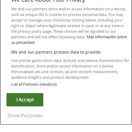
We and our partners store and/or access information on a device,
such as unique IDs in cookies to process personal data. You may
accept or manage your choices by clicking below, including your
right to object where legitimate interest is used, or at any time in
the privacy policy page. These choices will be signaled to our
partners and will not affect browsing data.
Más información sobre
su privacidad
We and our partners process data to provide:
Use precise geolocation data. Actively scan device characteristics for
identification. Store and/or access information on a device.
Règles d'utilisation
Personalised ads and content, ad and content measurement,
audience insights and product development.
Confidentialité des données
List of Partners (vendors)
Contacter Educaedu
I Accept
Copyright © Educaedu Business S.L. - CIF : B-95610580: -
www.educaedu.fr
Show Purposes