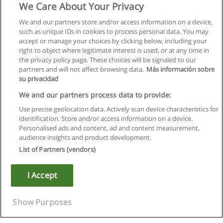
We Care About Your Privacy
We and our partners store and/or access information on a device,
such as unique IDs in cookies to process personal data. You may
accept or manage your choices by clicking below, including your
right to object where legitimate interest is used, or at any time in
the privacy policy page. These choices will be signaled to our
partners and will not affect browsing data.
Más información sobre
su privacidad
We and our partners process data to provide:
Use precise geolocation data. Actively scan device characteristics for
identification. Store and/or access information on a device.
Règles d'utilisation
Personalised ads and content, ad and content measurement,
audience insights and product development.
Confidentialité des données
List of Partners (vendors)
Contacter Educaedu
I Accept
Copyright © Educaedu Business S.L. - CIF : B-95610580: -
www.educaedu.fr
Show Purposes