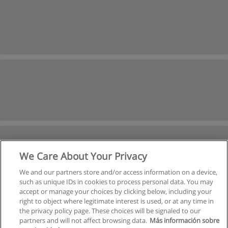
We Care About Your Privacy
We and our partners store and/or access information on a device,
such as unique IDs in cookies to process personal data. You may
accept or manage your choices by clicking below, including your
right to object where legitimate interest is used, or at any time in
Suivant
the privacy policy page. These choices will be signaled to our
partners and will not affect browsing data.
Más información sobre
Page
1
de
2