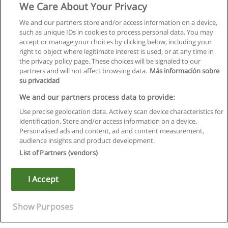
We Care About Your Privacy
We and our partners store and/or access information on a device,
such as unique IDs in cookies to process personal data. You may
accept or manage your choices by clicking below, including your
right to object where legitimate interest is used, or at any time in
the privacy policy page. These choices will be signaled to our
partners and will not affect browsing data.
Más información sobre
su privacidad
We and our partners process data to provide:
Use precise geolocation data. Actively scan device characteristics for
identification. Store and/or access information on a device.
Règles d'utilisation
Personalised ads and content, ad and content measurement,
audience insights and product development.
Confidentialité des données
List of Partners (vendors)
Contacter Educaedu
I Accept
Copyright © Educaedu Business S.L. - CIF : B-95610580: -
www.educaedu.fr
Show Purposes