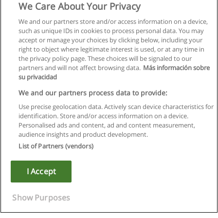
We Care About Your Privacy
We and our partners store and/or access information on a device,
such as unique IDs in cookies to process personal data. You may
accept or manage your choices by clicking below, including your
right to object where legitimate interest is used, or at any time in
the privacy policy page. These choices will be signaled to our
partners and will not affect browsing data.
Más información sobre
su privacidad
We and our partners process data to provide:
Use precise geolocation data. Actively scan device characteristics for
identification. Store and/or access information on a device.
Règles d'utilisation
Personalised ads and content, ad and content measurement,
audience insights and product development.
Confidentialité des données
List of Partners (vendors)
Contacter Educaedu
I Accept
Copyright © Educaedu Business S.L. - CIF : B-95610580: -
www.educaedu.fr
Show Purposes