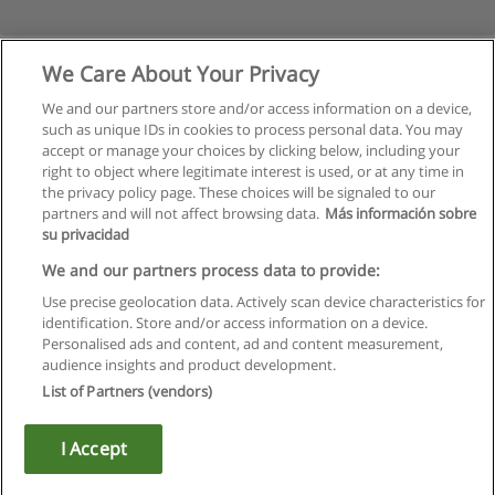
We Care About Your Privacy
We and our partners store and/or access information on a device,
such as unique IDs in cookies to process personal data. You may
accept or manage your choices by clicking below, including your
right to object where legitimate interest is used, or at any time in
the privacy policy page. These choices will be signaled to our
partners and will not affect browsing data.
Más información sobre
su privacidad
Règles d'utilisation
We and our partners process data to provide:
Use precise geolocation data. Actively scan device characteristics for
Confidentialité des données
identification. Store and/or access information on a device.
Personalised ads and content, ad and content measurement,
Contacter Educaedu
audience insights and product development.
List of Partners (vendors)
Copyright © Educaedu Business S.L. - CIF : B-95610580: -
www.educaedu.fr
I Accept