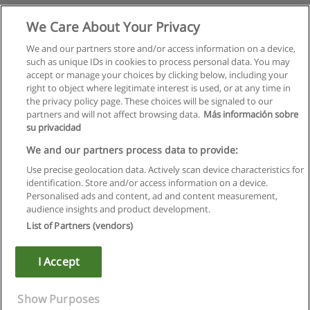
We Care About Your Privacy
We and our partners store and/or access information on a device,
such as unique IDs in cookies to process personal data. You may
accept or manage your choices by clicking below, including your
right to object where legitimate interest is used, or at any time in
the privacy policy page. These choices will be signaled to our
partners and will not affect browsing data.
Más información sobre
su privacidad
We and our partners process data to provide:
Use precise geolocation data. Actively scan device characteristics for
identification. Store and/or access information on a device.
Règles d'utilisation
Personalised ads and content, ad and content measurement,
audience insights and product development.
Confidentialité des données
List of Partners (vendors)
Contacter Educaedu
I Accept
Copyright © Educaedu Business S.L. - CIF : B-95610580: -
www.educaedu.fr
Show Purposes