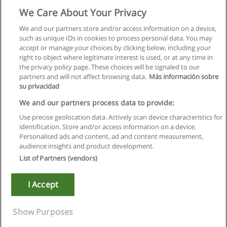
Orientation "Orientales"
We Care About Your Privacy
ICP - Institut Catholique de Paris
We and our partners store and/or access information on a device,
such as unique IDs in cookies to process personal data. You may
Demande d'information
accept or manage your choices by clicking below, including your
right to object where legitimate interest is used, or at any time in
the privacy policy page. These choices will be signaled to our
partners and will not affect browsing data.
Más información sobre
su privacidad
Règles d'utilisation
We and our partners process data to provide:
Use precise geolocation data. Actively scan device characteristics for
Confidentialité des données
identification. Store and/or access information on a device.
Personalised ads and content, ad and content measurement,
Contacter Educaedu
audience insights and product development.
List of Partners (vendors)
Copyright © Educaedu Business S.L. - CIF : B-95610580: -
www.educaedu.fr
I Accept
Show Purposes