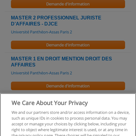
Demande d'information
MASTER 2 PROFESSIONNEL JURISTE
D’AFFAIRES - DJCE
Université Panthéon-Assas Paris 2
Demande d'information
MASTER 1 EN DROIT MENTION DROIT DES
AFFAIRES
Université Panthéon-Assas Paris 2
Demande d'information
Droit et actualité de la décentralisation
We Care About Your Privacy
GALIAD Formation
We and our partners store and/or access information on a device,
such as unique IDs in cookies to process personal data. You may
Demande d'information
accept or manage your choices by clicking below, including your
right to object where legitimate interest is used, or at any time in
the privacy policy page. These choices will be signaled to our