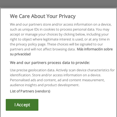
We Care About Your Privacy
We and our partners store and/or access information on a device,
such as unique IDs in cookies to process personal data. You may
accept or manage your choices by clicking below, including your
right to object where legitimate interest is used, or at any time in
the privacy policy page. These choices will be signaled to our
partners and will not affect browsing data.
Más información sobre
su privacidad
We and our partners process data to provide:
Use precise geolocation data. Actively scan device characteristics for
identification. Store and/or access information on a device.
Règles d'utilisation
Personalised ads and content, ad and content measurement,
audience insights and product development.
Confidentialité des données
List of Partners (vendors)
Contacter Educaedu
I Accept
Copyright © Educaedu Business S.L. - CIF : B-95610580: -
www.educaedu.fr