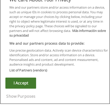
We and our partners store and/or access information on a device,
such as unique IDs in cookies to process personal data. You may
accept or manage your choices by clicking below, including your
right to object where legitimate interest is used, or at any time in
the privacy policy page. These choices will be signaled to our
partners and will not affect browsing data.
Más información sobre
su privacidad
We and our partners process data to provide:
Use precise geolocation data. Actively scan device characteristics for
identification. Store and/or access information on a device.
Règles d'utilisation
Personalised ads and content, ad and content measurement,
audience insights and product development.
Confidentialité des données
List of Partners (vendors)
Contacter Educaedu
I Accept
Copyright © Educaedu Business S.L. - CIF : B-95610580: -
www.educaedu.fr
Show Purposes