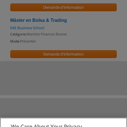
Demande d'information
Máster en Bolsa & Trading
EAE Business School
Catégorie:
Marchés Finances Bourse
Mode:
Présentiel
Demande d'information
We Care About Your Privacy