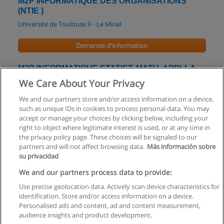
M2P INFORMATIQUE DES ORGANISATIONS
(NTIE )
Universite de Toulouse II - Le Mirail
Demande d'information
M2P INFORMATIQUE,STATIST.,MATH. APPLI. A
LA GEST. DE PRODUC.
We Care About Your Privacy
Universite de Toulouse II - Le Mirail
We and our partners store and/or access information on a device,
such as unique IDs in cookies to process personal data. You may
Demande d'information
accept or manage your choices by clicking below, including your
right to object where legitimate interest is used, or at any time in
the privacy policy page. These choices will be signaled to our
partners and will not affect browsing data.
Más información sobre
su privacidad
Règles d'utilisation
We and our partners process data to provide:
Use precise geolocation data. Actively scan device characteristics for
Confidentialité des données
identification. Store and/or access information on a device.
Personalised ads and content, ad and content measurement,
Contacter Educaedu
audience insights and product development.